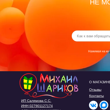
НЕ М
Нажимая на кно
О МАГАЗИН
Отзывы
Контакты
ИП Салямова С.С.
ИНН 027901127174