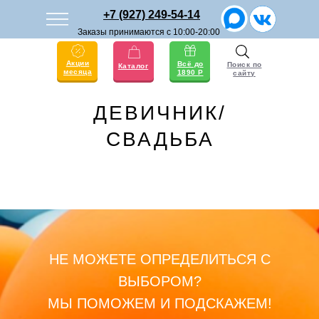
+7 (927) 249-54-14
Заказы принимаются с 10:00-20:00
Акции
Всё до
Поиск по
Каталог
месяца
1890 Р
сайту
ДЕВИЧНИК/
СВАДЬБА
НЕ МОЖЕТЕ ОПРЕДЕЛИТЬСЯ С
ВЫБОРОМ?
МЫ ПОМОЖЕМ И ПОДСКАЖЕМ!