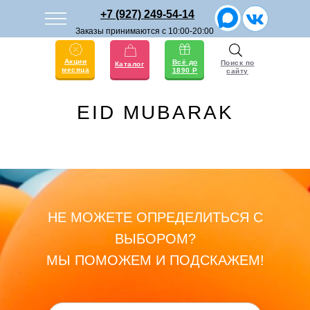
+7 (927) 249-54-14
Заказы принимаются с 10:00-20:00
Акции
Всё до
Поиск по
Каталог
месяца
1890 Р
сайту
EID MUBARAK
НЕ МОЖЕТЕ ОПРЕДЕЛИТЬСЯ С
ВЫБОРОМ?
МЫ ПОМОЖЕМ И ПОДСКАЖЕМ!