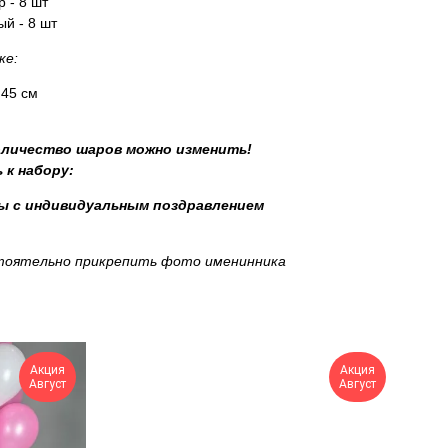
 - 8 шт
й - 8 шт
ке:
 45 см
оличество шаров можно изменить!
 к набору:
 с индивидуальным поздравлением
стоятельно прикрепить фото именинника
Акция
Акция
Август
Август