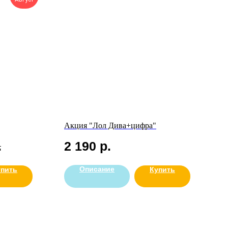
Акция "Лол Дива+цифра"
.
2 190
р.
Описание
упить
Купить