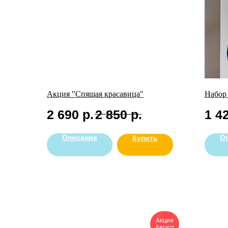
Акция "Спящая красавица"
Набор
2 690
р.
2 850
р.
1 4
Описание
О
Купить
Акция
Август