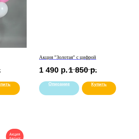
Акция "Золотая" с цифрой
.
1 490
р.
1 850
р.
Описание
упить
Купить
Акция
Август