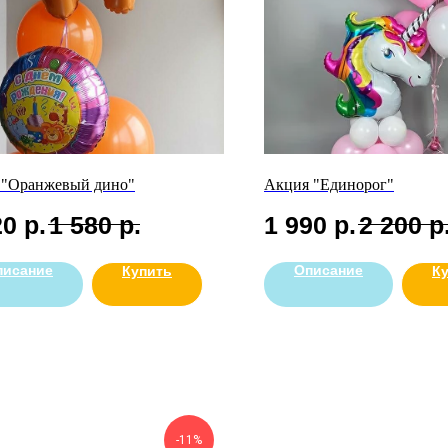
 "Оранжевый дино"
Акция "Единорог"
20
р.
1 580
р.
1 990
р.
2 200
р
писание
Описание
Купить
К
-11%