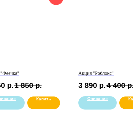
 "Феечка"
Акция "Роблокс"
50
р.
1 850
р.
3 890
р.
4 400
р
писание
Описание
Купить
К