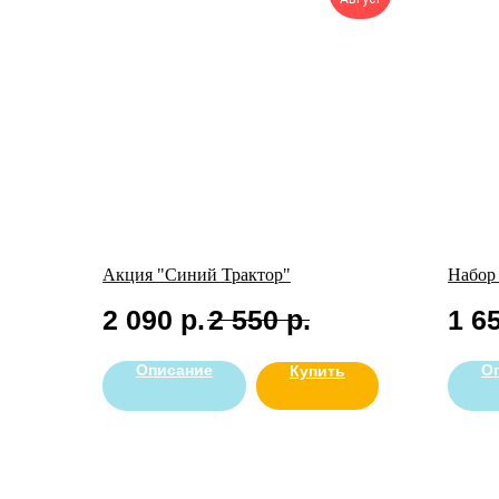
Акция "Синий Трактор"
Набор
2 090
р.
2 550
р.
1 6
Описание
О
Купить