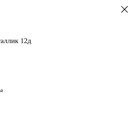
аллик 12д
ой