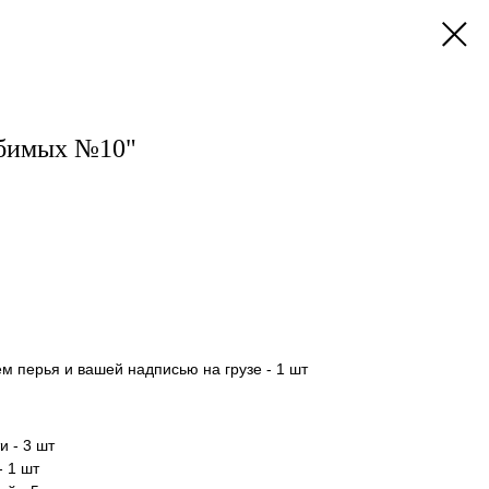
юбимых №10"
м перья и вашей надписью на грузе - 1 шт
и - 3 шт
- 1 шт