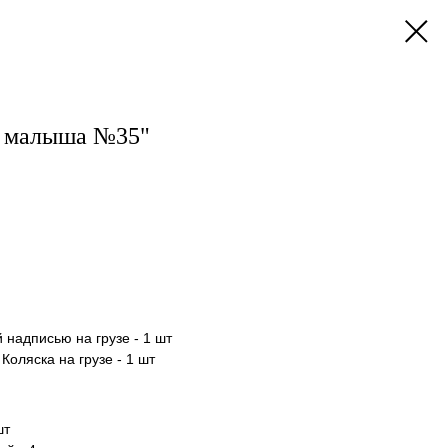
у малыша №35"
 надписью на грузе - 1 шт
оляска на грузе - 1 шт
шт