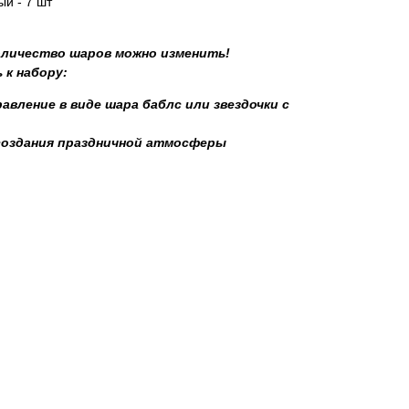
й - 7 шт
оличество шаров можно изменить!
 к набору:
авление в виде шара баблс или звездочки с
создания праздничной атмосферы