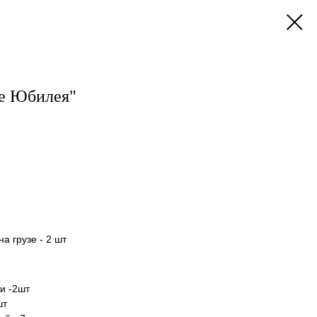
е Юбилея"
а грузе - 2 шт
и -2шт
шт