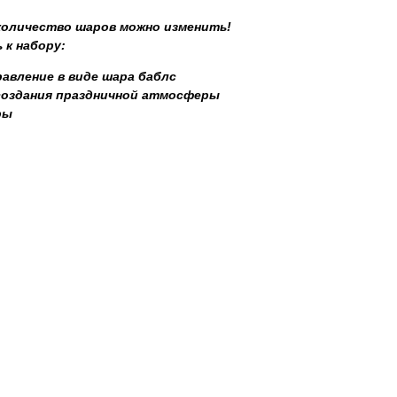
 количество шаров можно изменить!
 к набору:
авление в виде шара баблс
создания праздничной атмосферы
ры