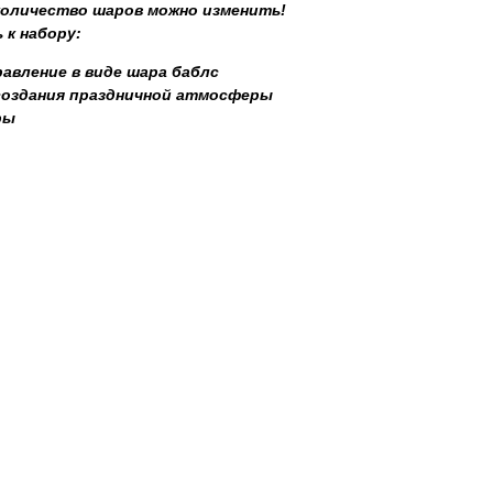
 количество шаров можно изменить!
 к набору:
авление в виде шара баблс
создания праздничной атмосферы
ры