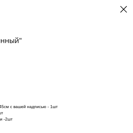
енный"
45см с вашей надписью - 1шт
шт
и -2шт