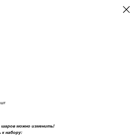
 шт
о шаров можно изменить!
 к набору: