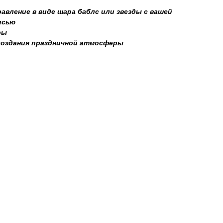
авление в виде шара баблс или звезды с вашей
исью
ры
создания праздничной атмосферы