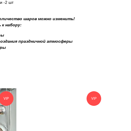
и -2 шт
количество шаров можно изменить!
 к набору:
ры
создания праздничной атмосферы
уры
VIP
VIP