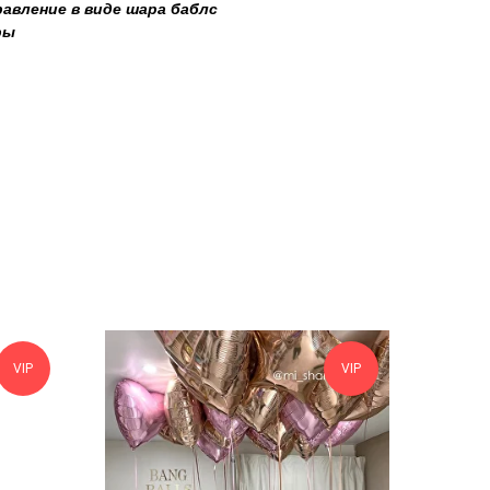
авление в виде шара баблс
ры
VIP
VIP