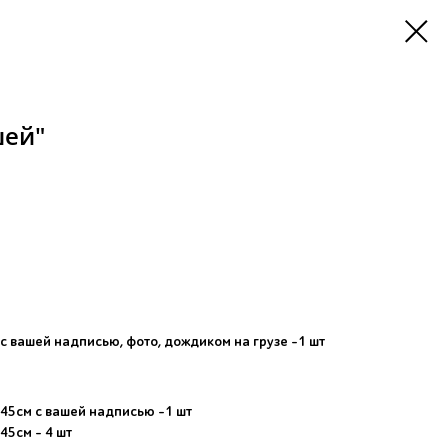
шей"
 вашей надписью, фото, дождиком на грузе -1 шт
45см с вашей надписью -1 шт
45см - 4 шт