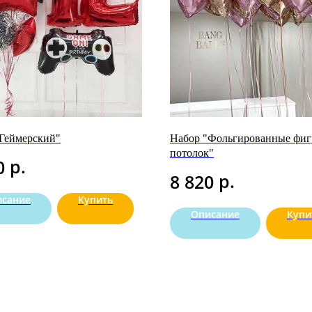
Геймерский"
Набор "Фольгированные фиг
потолок"
р.
0
р.
8 820
исание
Купить
Описание
Купи