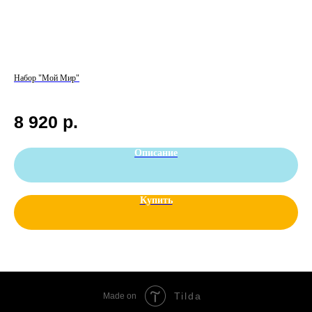
Набор "Мой Мир"
Наб
8 920
р.
8
Описание
Купить
Tilda
Made on