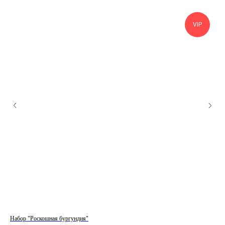
VIP
Набор "Роскошная бургундия"
Наб