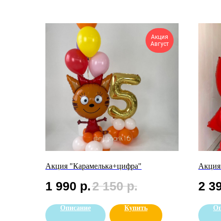
Акция
Август
Акция "Карамелька+цифра"
Акция
1 990
р.
2 150
р.
2 3
Описание
Купить
Оп