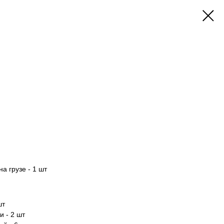
а грузе - 1 шт
шт
и - 2 шт