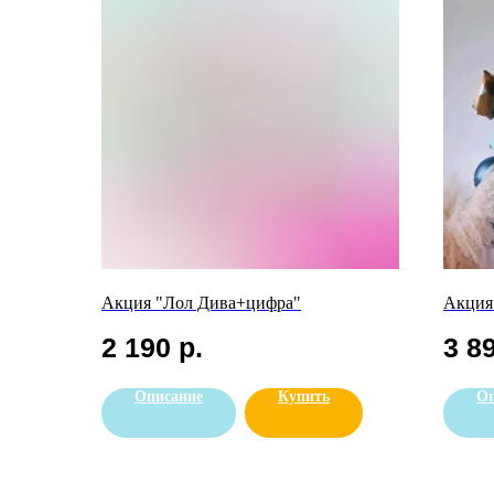
Акция "Лол Дива+цифра"
Акция
2 190
р.
3 8
Описание
Купить
Оп