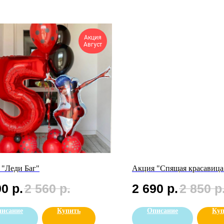
Акция
Август
 "Леди Баг"
Акция "Спящая красавица
90
р.
2 560
р.
2 690
р.
2 850
р
исание
Купить
Описание
Куп