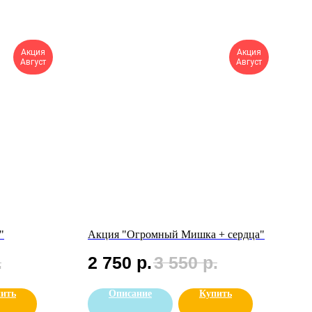
Акция
Акция
Август
Август
"
Акция "Огромный Мишка + сердца"
.
2 750
р.
3 550
р.
ить
Описание
Купить