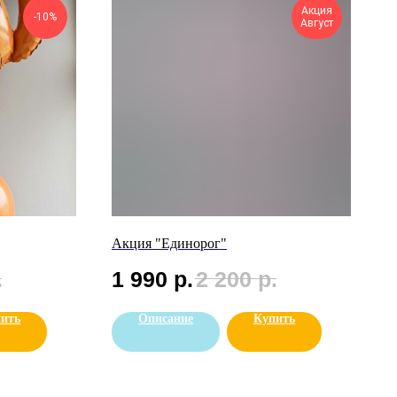
Акция
-10%
Август
Акция "Единорог"
.
1 990
р.
2 200
р.
ить
Описание
Купить