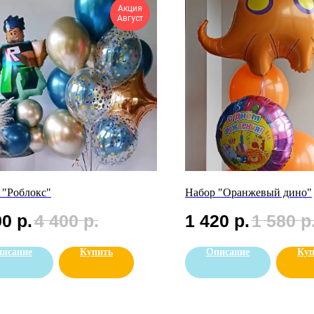
Акция
Август
 "Роблокс"
Набор "Оранжевый дино"
90
р.
4 400
р.
1 420
р.
1 580
р
исание
Купить
Описание
Куп