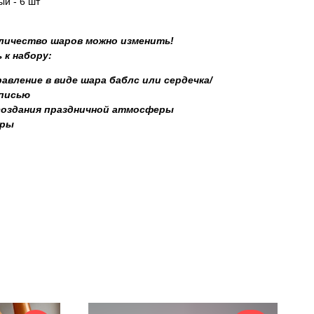
й - 6 шт
оличество шаров можно изменить!
 к набору:
авление в виде шара баблс или сердечка/
дписью
создания праздничной атмосферы
уры