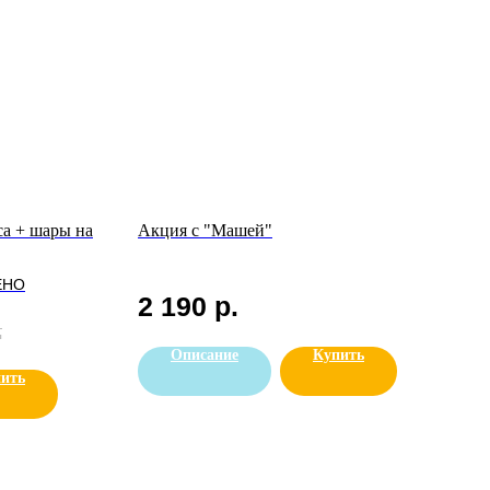
а + шары на
Акция с "Машей"
ЕНО
2 190
р.
.
Описание
Купить
ить