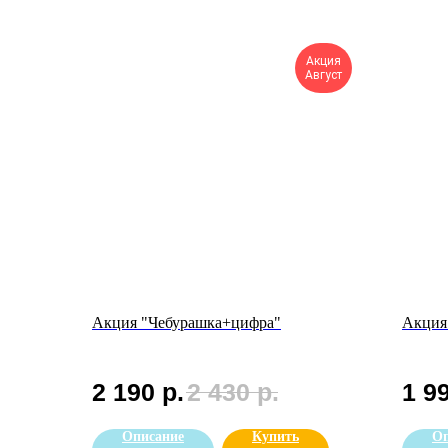
Акция
Август
Акция "Чебурашка+цифра"
Акция
2 190
р.
2 430
р.
1 9
Описание
Купить
Оп