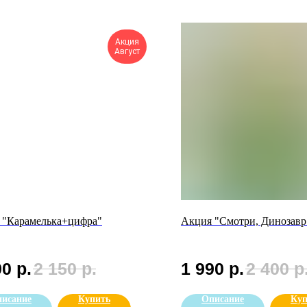
Акция
Август
 "Карамелька+цифра"
Акция "Смотри, Динозавр
90
р.
2 150
р.
1 990
р.
2 400
р
исание
Купить
Описание
Куп