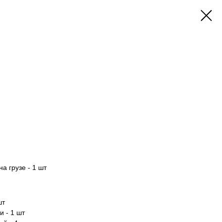
"
а грузе - 1 шт
шт
и - 1 шт