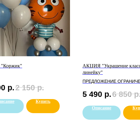
 "Коржик"
АКЦИЯ "Украшение класс
линейку"
ПРЕДЛОЖЕНИЕ ОГРАНИЧ
90
р.
2 150
р.
5 490
р.
6 850
р
исание
Купить
Описание
Куп