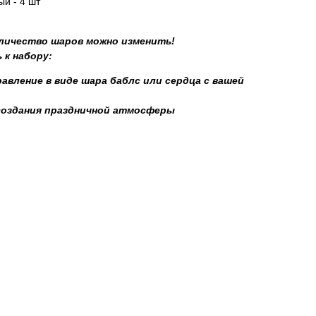
й - 4 шт
оличество шаров можно изменить!
 к набору:
авление в виде шара баблс или сердца с вашей
создания праздничной атмосферы