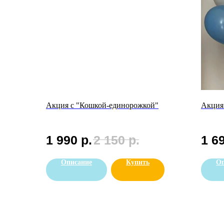
Акция с "Кошкой-единорожкой"
Акция
1 990
р.
2 150
р.
1 6
Описание
Купить
Оп