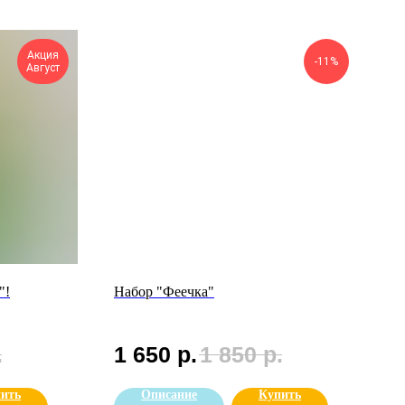
Акция
-11%
Август
"!
Набор "Феечка"
.
1 650
р.
1 850
р.
ить
Описание
Купить