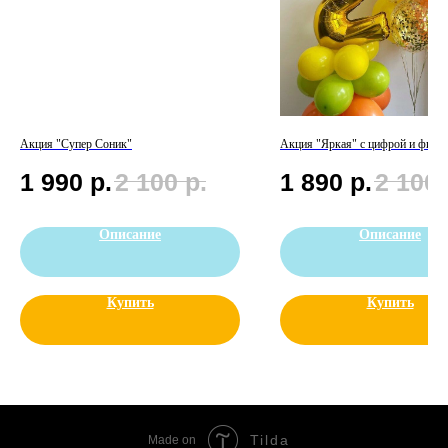
Акция "Супер Соник"
Акция "Яркая" с цифрой и фигу
1 990
р.
2 100
р.
1 890
р.
2 100
Описание
Описание
Купить
Купить
Tilda
Made on