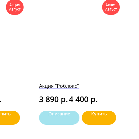
Акция
Акция
Август
Август
Акция "Роблокс"
.
р.
р.
3 890
4 400
упить
Описание
Купить