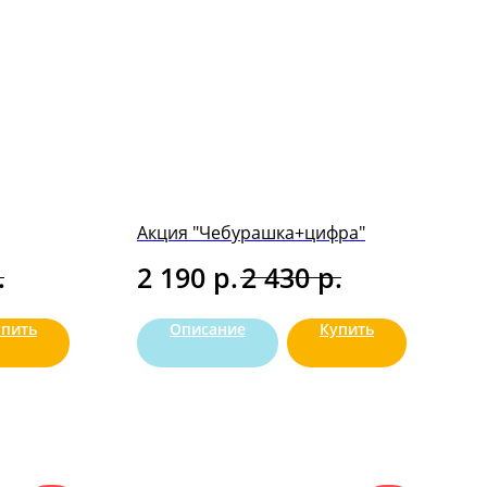
Акция "Чебурашка+цифра"
.
р.
р.
2 190
2 430
упить
Описание
Купить