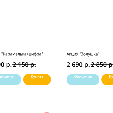
 "Карамелька+цифра"
Акция "Золушка"
р.
р.
р.
р
90
2 150
2 690
2 850
писание
Купить
Описание
К