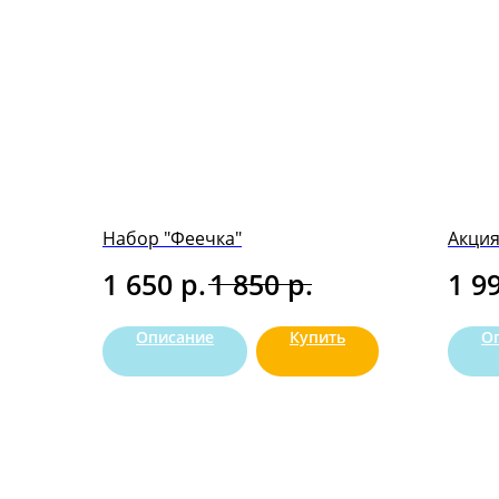
Набор "Феечка"
Акция
р.
р.
1 650
1 850
1 9
Описание
Купить
О