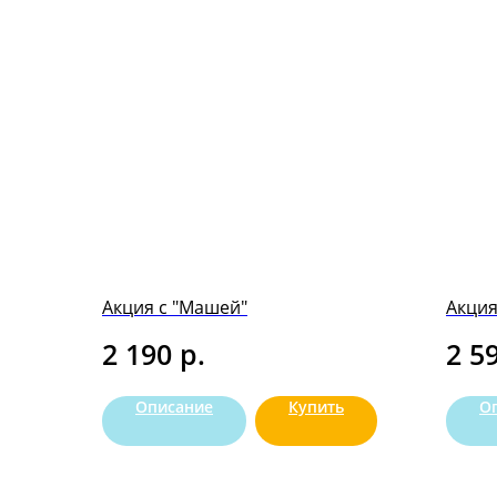
Акция с "Машей"
Акция
р.
2 190
2 5
Описание
Купить
О