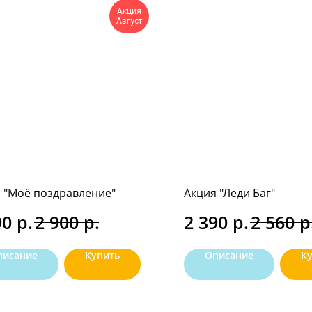
Акция
Август
 "Моё поздравление"
Акция "Леди Баг"
р.
р.
р.
р
90
2 900
2 390
2 560
писание
Купить
Описание
К