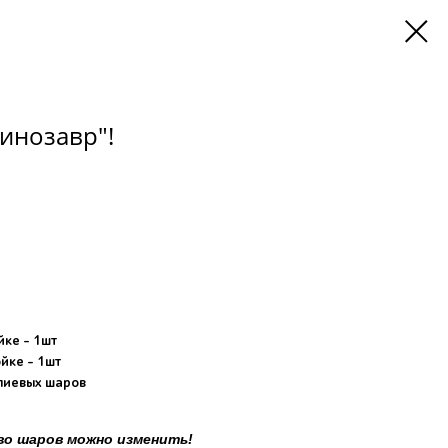
инозавр"!
ке - 1шт
йке - 1шт
елиевых шаров
во шаров можно изменить!