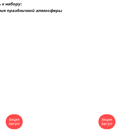
 к набору:
ния праздничной атмосферы
Акция
Акция
Август
Август