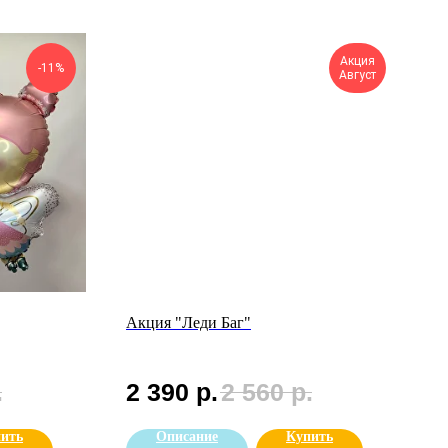
Акция
-11%
Август
Акция "Леди Баг"
.
2 390
р.
2 560
р.
ить
Описание
Купить