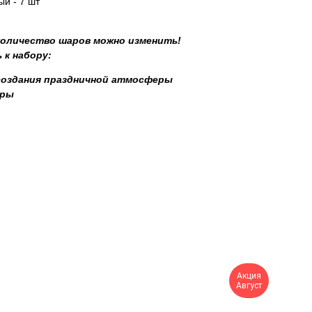
й - 7 шт
 количество шаров можно изменить!
 к набору:
создания праздничной атмосферы
уры
Акция
Август