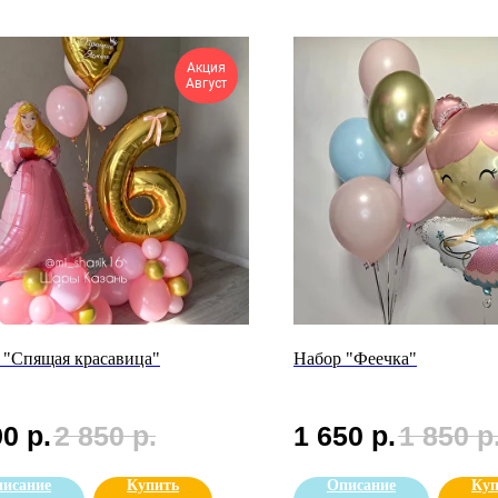
Акция
Август
 "Спящая красавица"
Набор "Феечка"
90
р.
2 850
р.
1 650
р.
1 850
р
исание
Купить
Описание
Куп