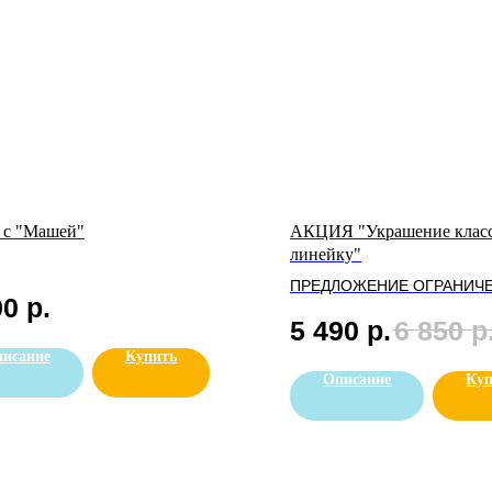
 с "Машей"
АКЦИЯ "Украшение класс
линейку"
ПРЕДЛОЖЕНИЕ ОГРАНИЧ
90
р.
5 490
р.
6 850
р
исание
Купить
Описание
Куп