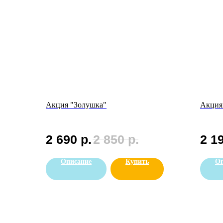
Акция "Золушка"
Акция
2 690
р.
2 850
р.
2 1
Описание
Купить
Оп