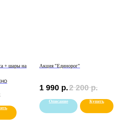
а + шары на
Акция "Единорог"
ЕНО
1 990
р.
2 200
р.
.
Описание
Купить
ить