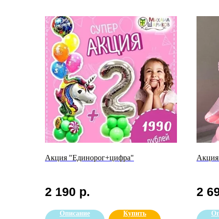
Акция "Единорог+цифра"
Акция
2 190
р.
2 6
Описание
Купить
Оп