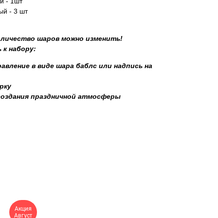
и - 1шт
й - 3 шт
количество шаров можно изменить!
 к набору:
авление в виде шара баблс или надпись на
рку
создания праздничной атмосферы
Акция
Август