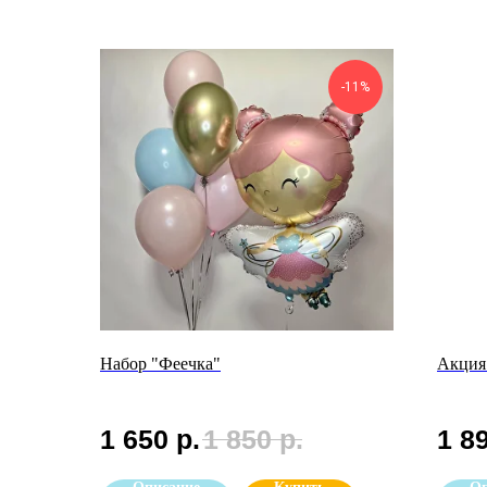
-11%
Набор "Феечка"
Акция
1 650
р.
1 850
р.
1 8