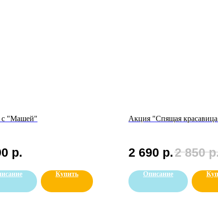
 с "Машей"
Акция "Спящая красавица
90
р.
2 690
р.
2 850
р
исание
Купить
Описание
Куп