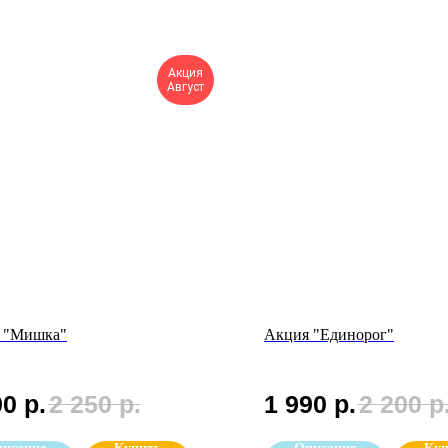
Акция
Август
 "Мишка"
Акция "Единорог"
90
р.
2 250
р.
1 990
р.
2 200
р