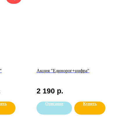
"
Акция "Единорог+цифра"
.
2 190
р.
ить
Описание
Купить