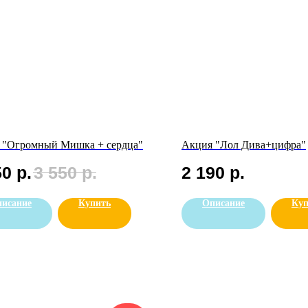
 "Огромный Мишка + сердца"
Акция "Лол Дива+цифра"
50
р.
3 550
р.
2 190
р.
исание
Купить
Описание
Куп