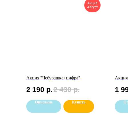
Акция
Август
Акция "Чебурашка+цифра"
Акция
2 190
р.
2 430
р.
1 9
Описание
Купить
Оп