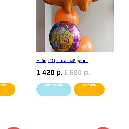
Набор "Оранжевый дино"
1 420
р.
1 580
р.
ить
Описание
Купить