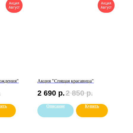
Акция
Акция
Август
Август
рождения"
Акция "Спящая красавица"
.
2 690
р.
2 850
р.
ить
Описание
Купить