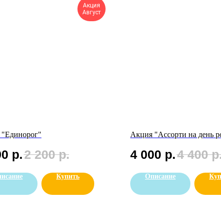
Акция
Август
 "Единорог"
Акция "Ассорти на день 
90
р.
2 200
р.
4 000
р.
4 400
р
исание
Купить
Описание
Куп