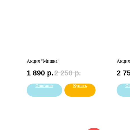
Акция "Мишка"
Акция
1 890
р.
2 250
р.
2 7
Описание
Купить
Оп