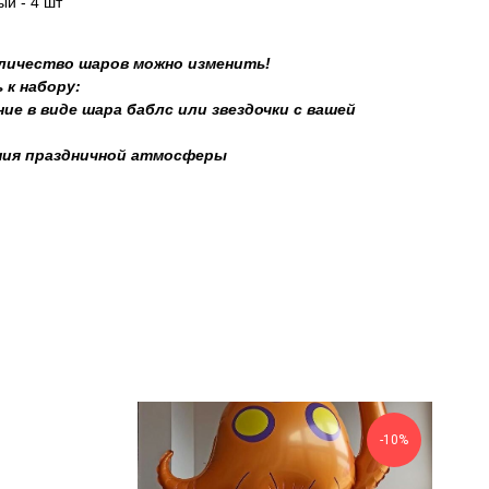
й - 4 шт
оличество шаров можно изменить!
 к набору:
ие в виде шара баблс или звездочки с вашей
ния праздничной атмосферы
-10%