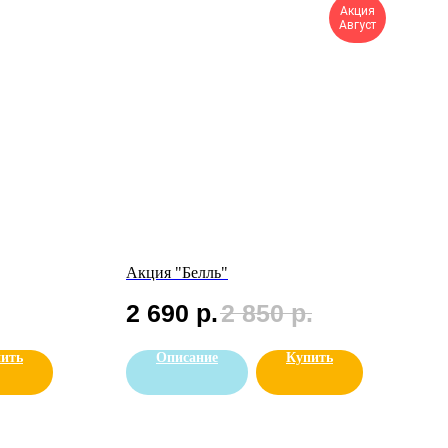
Акция
Август
Акция "Белль"
2 690
р.
2 850
р.
ить
Описание
Купить