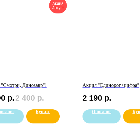
Акция
Август
 "Смотри, Динозавр"!
Акция "Единорог+цифра"
90
р.
2 400
р.
2 190
р.
исание
Купить
Описание
Куп