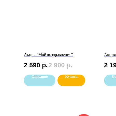
Акция "Моё поздравление"
Акция
2 590
р.
2 900
р.
2 1
Описание
Купить
Оп