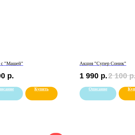
 с "Машей"
Акция "Супер Соник"
90
р.
1 990
р.
2 100
р
исание
Купить
Описание
Куп