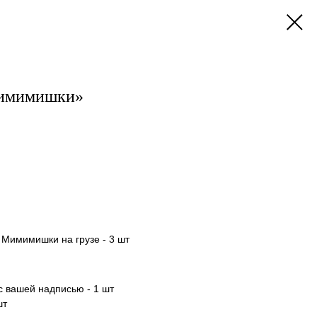
Мимимишки»
Мимимишки на грузе - 3 шт
с вашей надписью - 1 шт
шт