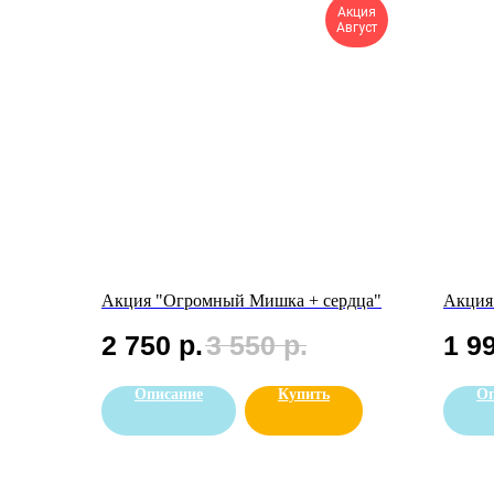
Акция
Август
Акция "Огромный Мишка + сердца"
Акция
2 750
р.
3 550
р.
1 9
Описание
Купить
Оп