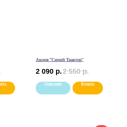
Акция "Синий Трактор"
.
2 090
р.
2 550
р.
ить
Описание
Купить