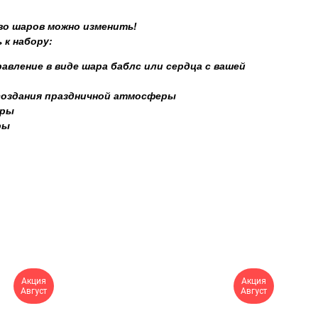
во шаров можно изменить!
 к набору:
авление в виде шара баблс или сердца с вашей
создания праздничной атмосферы
уры
ры
Акция
Акция
Август
Август