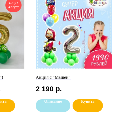
Акция
Август
"!
Акция с "Машей"
.
2 190
р.
ить
Описание
Купить