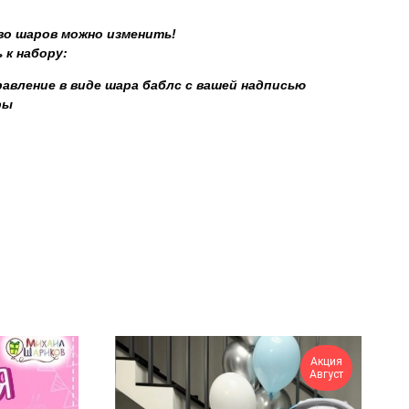
во шаров можно изменить!
 к набору:
авление в виде шара баблс с вашей надписью
ры
Акция
Август