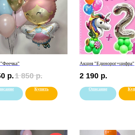
 "Феечка"
Акция "Единорог+цифра"
50
р.
1 850
р.
2 190
р.
исание
Купить
Описание
Куп