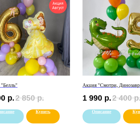
Акция
Август
 "Белль"
Акция "Смотри, Динозавр
90
р.
2 850
р.
1 990
р.
2 400
р
исание
Купить
Описание
Куп