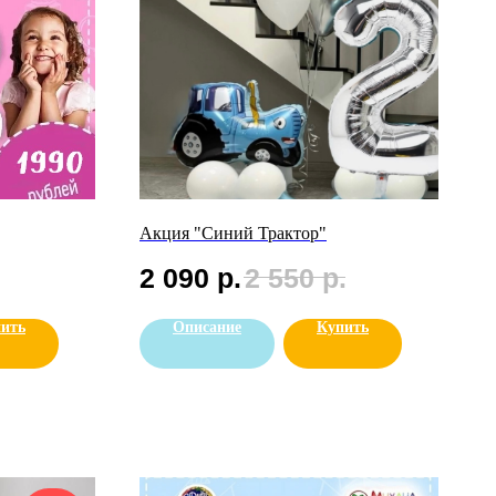
Акция "Синий Трактор"
2 090
р.
2 550
р.
ить
Описание
Купить