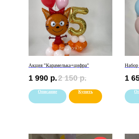
Акция "Карамелька+цифра"
Набор
1 990
р.
2 150
р.
1 6
Описание
Купить
Оп