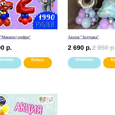
"Маквин+цифра"
Акция "Золушка"
90
р.
2 690
р.
2 850
р
писание
Описание
Купить
К