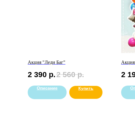
Акция "Леди Баг"
Акция
2 390
р.
2 560
р.
2 1
Описание
О
Купить