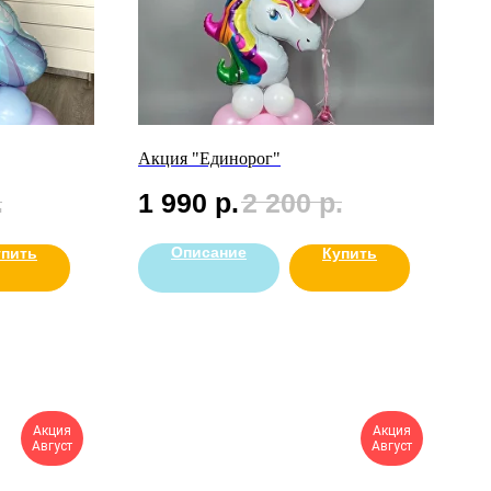
Акция "Единорог"
.
1 990
р.
2 200
р.
Описание
упить
Купить
Акция
Акция
Август
Август