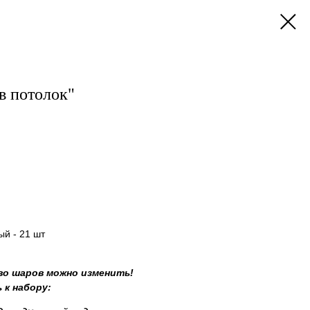
в потолок"
й - 21 шт
во шаров можно изменить!
 к набору: