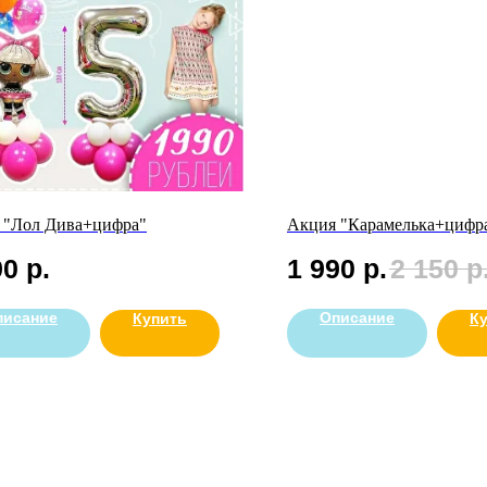
 "Лол Дива+цифра"
Акция "Карамелька+цифр
90
р.
1 990
р.
2 150
р
писание
Описание
Купить
К