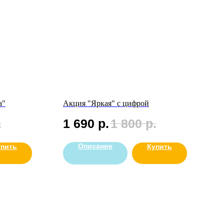
а"
Акция "Яркая" с цифрой
.
1 690
р.
1 800
р.
Описание
упить
Купить