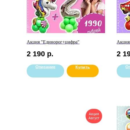
Акция "Единорог+цифра"
Акция
2 190
р.
2 1
Описание
О
Купить
Акция
Август