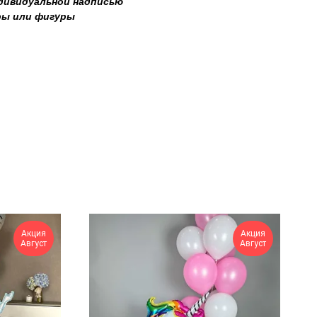
ндивидуальной надписью
ры или фигуры
Акция
Акция
Август
Август